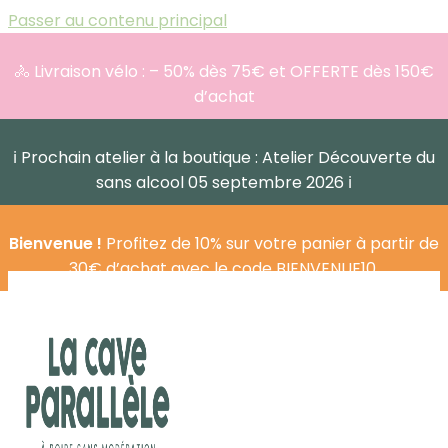
Passer au contenu principal
🚴 Livraison vélo : – 50% dès 75€ et OFFERTE dès 150€
d’achat
ℹ️ Prochain atelier à la boutique : Atelier Découverte du
sans alcool 05 septembre 2026 ℹ️
Bienvenue !
Profitez de 10% sur votre panier à partir de
30€ d’achat avec le code BIENVENUE10.