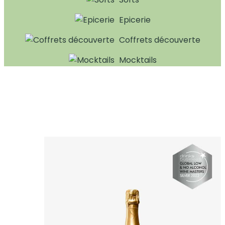
Epicerie
Coffrets découverte
Mocktails