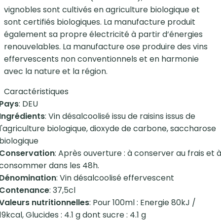
vignobles sont cultivés en agriculture biologique et
sont certifiés biologiques. La manufacture produit
également sa propre électricité à partir d’énergies
renouvelables. La manufacture ose produire des vins
effervescents non conventionnels et en harmonie
avec la nature et la région.
Caractéristiques
Pays
: DEU
Ingrédients
: Vin désalcoolisé issu de raisins issus de
l'agriculture biologique, dioxyde de carbone, saccharose
biologique
Conservation
: Après ouverture : à conserver au frais et 
consommer dans les 48h.
Dénomination
: Vin désalcoolisé effervescent
Contenance
: 37,5cl
Valeurs nutritionnelles
: Pour 100ml : Energie 80kJ /
19kcal, Glucides : 4.1 g dont sucre : 4.1 g