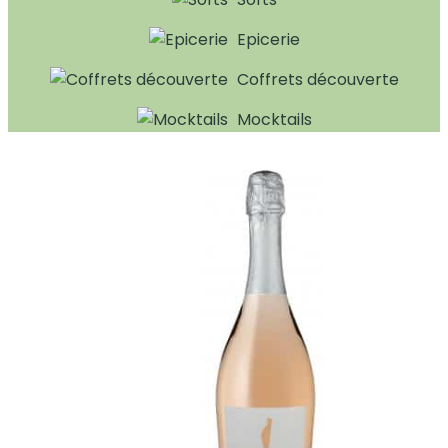
Epicerie
Coffrets découverte
Mocktails