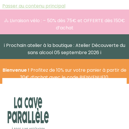
Passer au contenu principal
🚴 Livraison vélo : – 50% dès 75€ et OFFERTE dès 150€
d’achat
ℹ️ Prochain atelier à la boutique : Atelier Découverte du
sans alcool 05 septembre 2026 ℹ️
Bienvenue !
Profitez de 10% sur votre panier à partir de
30€ d’achat avec le code BIENVENUE10.