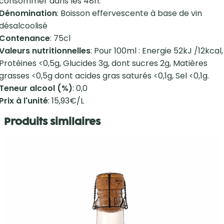
consommer dans les 48h.
Dénomination
: Boisson effervescente à base de vin
désalcoolisé
Contenance
: 75cl
Valeurs nutritionnelles
: Pour 100ml : Energie 52kJ /12kcal,
Protéines <0,5g, Glucides 3g, dont sucres 2g, Matières
grasses <0,5g dont acides gras saturés <0,1g, Sel <0,1g.
Teneur alcool (%)
: 0,0
Prix à l'unité
: 15,93€/L
Produits similaires