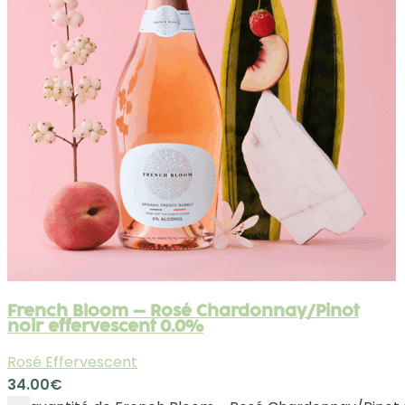
French Bloom – Rosé Chardonnay/Pinot
noir effervescent 0.0%
Rosé Effervescent
34.00
€