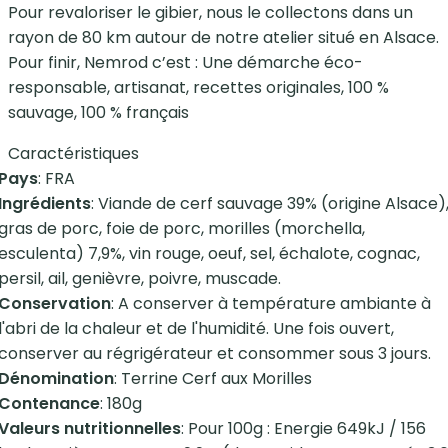
Pour revaloriser le gibier, nous le collectons dans un
rayon de 80 km autour de notre atelier situé en Alsace.
Pour finir, Nemrod c’est : Une démarche éco-
responsable, artisanat, recettes originales, 100 %
sauvage, 100 % français
Caractéristiques
Pays
: FRA
Ingrédients
: Viande de cerf sauvage 39% (origine Alsace)
gras de porc, foie de porc, morilles (morchella,
esculenta) 7,9%, vin rouge, oeuf, sel, échalote, cognac,
persil, ail, genièvre, poivre, muscade.
Conservation
: A conserver à température ambiante à
l'abri de la chaleur et de l'humidité. Une fois ouvert,
conserver au régrigérateur et consommer sous 3 jours.
Dénomination
: Terrine Cerf aux Morilles
Contenance
: 180g
Valeurs nutritionnelles
: Pour 100g : Energie 649kJ / 156