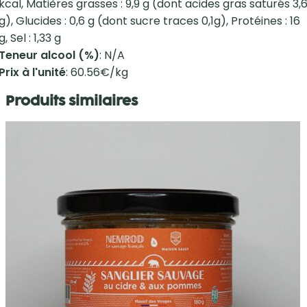
kcal, Matières grasses : 9,9 g (dont acides gras saturés 3,
g), Glucides : 0,6 g (dont sucre traces 0,1g), Protéines : 16
g, Sel : 1,33 g
Teneur alcool (%)
: N/A
Prix à l'unité
: 60.56€/kg
Produits similaires