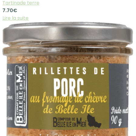
Tartinade terre
7.70
€
Lire la suite