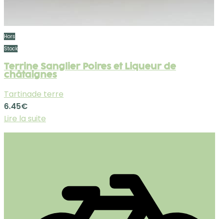
Hors
Stock
Terrine Sanglier Poires et Liqueur de
châtaignes
Tartinade terre
6.45
€
Lire la suite