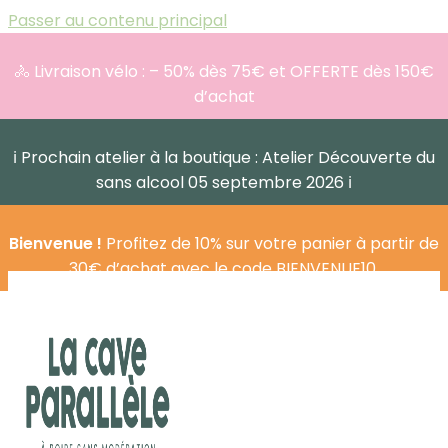
Passer au contenu principal
🚴 Livraison vélo : – 50% dès 75€ et OFFERTE dès 150€
d’achat
ℹ️ Prochain atelier à la boutique : Atelier Découverte du
sans alcool 05 septembre 2026 ℹ️
Bienvenue !
Profitez de 10% sur votre panier à partir de
30€ d’achat avec le code BIENVENUE10.