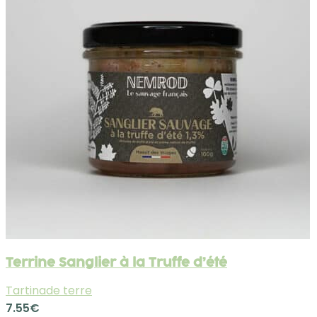
Terrine Sanglier à la Truffe d’été
Tartinade terre
7.55
€