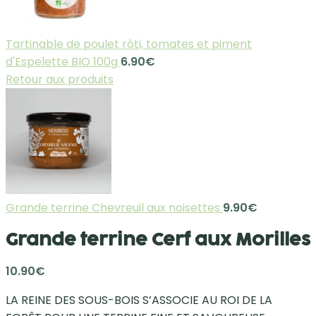
Tartinable de poulet rôti, tomates et piment
d'Espelette BIO 100g
6.90
€
Retour aux produits
Grande terrine Chevreuil aux noisettes
9.90
€
Grande terrine Cerf aux Morilles
10.90
€
LA REINE DES SOUS-BOIS S’ASSOCIE AU ROI DE LA