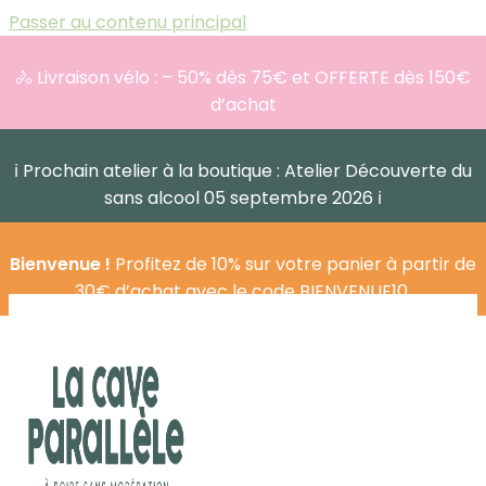
Passer au contenu principal
🚴 Livraison vélo : – 50% dès 75€ et OFFERTE dès 150€
d’achat
ℹ️ Prochain atelier à la boutique : Atelier Découverte du
sans alcool 05 septembre 2026 ℹ️
Bienvenue !
Profitez de 10% sur votre panier à partir de
30€ d’achat avec le code BIENVENUE10.