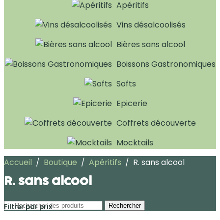
Apéritifs
Vins désalcoolisés
Bières sans alcool
Boissons Gastronomiques
Softs
Epicerie
Coffrets découverte
Mocktails
Accueil
/
Boutique
/
Apéritifs
/
R. sans alcool
R. sans alcool
Rechercher
Filtrer par prix