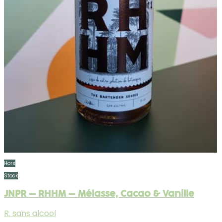
Hors
Stock
JNPR – RHHM – Mélasse, Cacao & Vanille
R. sans alcool