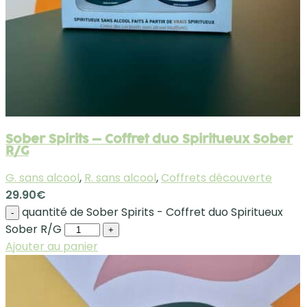
Sober Spirits – Coffret duo Spiritueux Sober
R/G
G. sans alcool
,
R. sans alcool
,
Coffrets découverte
29.90
€
quantité de Sober Spirits - Coffret duo Spiritueux
-
Sober R/G
+
Ajouter au panier