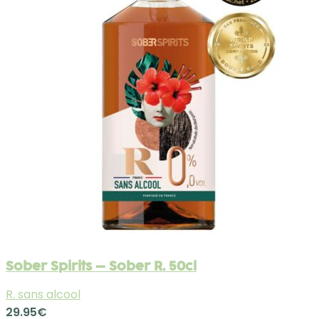
Sober Spirits – Sober R. 50cl
R. sans alcool
29.95
€