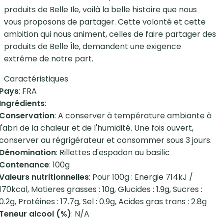
produits de Belle Ile, voilà la belle histoire que nous
vous proposons de partager. Cette volonté et cette
ambition qui nous animent, celles de faire partager des
produits de Belle Île, demandent une exigence
extrême de notre part.
Caractéristiques
Pays
: FRA
Ingrédients
:
Conservation
: A conserver à température ambiante à
l'abri de la chaleur et de l'humidité. Une fois ouvert,
conserver au régrigérateur et consommer sous 3 jours.
Dénomination
: Rillettes d'espadon au basilic
Contenance
: 100g
Valeurs nutritionnelles
: Pour 100g : Energie 714kJ /
170kcal, Matieres grasses : 10g, Glucides : 1.9g, Sucres :
0.2g, Protéines : 17.7g, Sel : 0.9g, Acides gras trans : 2.8g
Teneur alcool (%)
: N/A