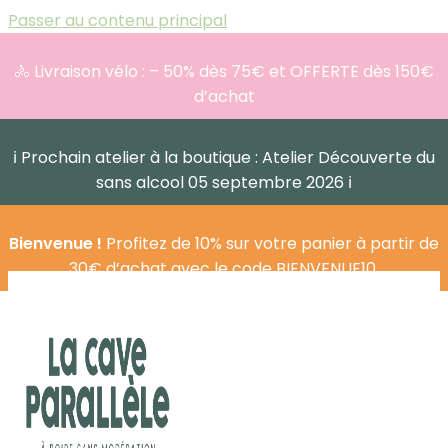
Passer au contenu principal
🚴 Livraison vélo : – 50% dès 75€ et OFFERTE dès 150€
d’achat
ℹ️ Prochain atelier à la boutique : Atelier Découverte du
sans alcool 05 septembre 2026 ℹ️
Bienvenue !
Profitez de 10% sur votre panier à partir de
30€ d’achat avec le code BIENVENUE10.