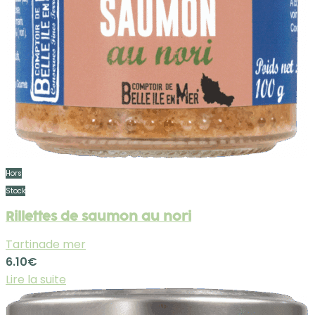
Hors
Stock
Rillettes de saumon au nori
Tartinade mer
6.10
€
Lire la suite