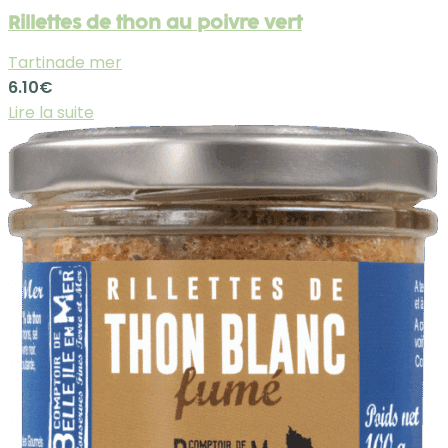
Rillettes de thon au poivre vert
Tartinade mer
6.10
€
Lire la suite