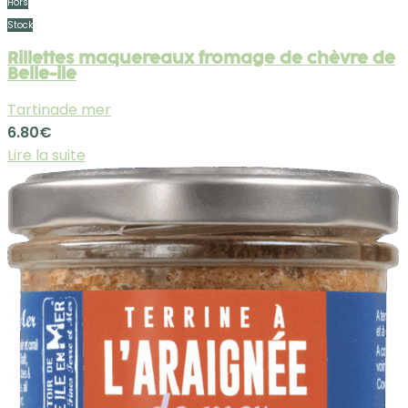
Hors
Stock
Rillettes maquereaux fromage de chèvre de
Belle-ile
Tartinade mer
6.80
€
Lire la suite