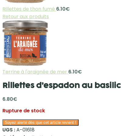
Rillettes de thon fumé
6.10
€
Retour aux produits
Terrine à l'araignée de mer
6.10
€
Rillettes d’espadon au basilic
6.80
€
Rupture de stock
Soyez alerté dès que cet article revient !
UGS :
A-01618