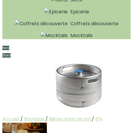
Epicerie
Coffrets découverte
Mocktails
Hors
Stock
Accueil
/
Boutique
/
Bières sans alcool
/
IPA