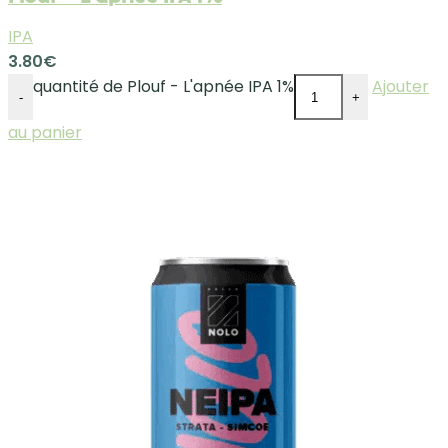
IPA
3.80
€
quantité de Plouf - L'apnée IPA 1%
Ajouter
-
+
au panier