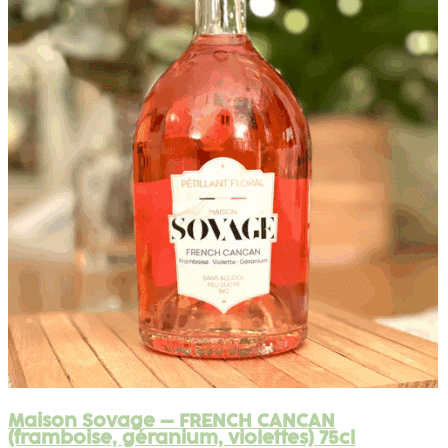
Maison Sovage – FRENCH CANCAN
(framboise, géranium, violettes) 75cl