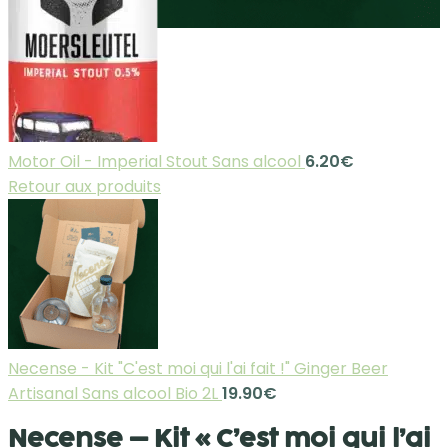
Motor Oil - Imperial Stout Sans alcool
6.20
€
Retour aux produits
Necense - Kit "C'est moi qui l'ai fait !" Ginger Beer
Artisanal Sans alcool Bio 2L
19.90
€
Necense – Kit « C’est moi qui l’ai