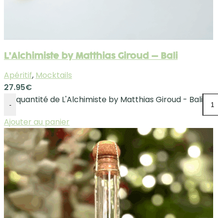
L’Alchimiste by Matthias Giroud – Bali
Apéritif
,
Mocktails
27.95
€
quantité de L'Alchimiste by Matthias Giroud - Bali
-
Ajouter au panier