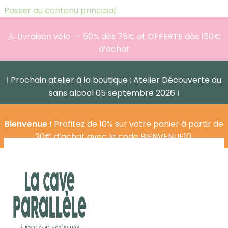
Passer au contenu principal
🚴 Livraison vélo : – 50% dès 75€ et OFFERTE dès 150€
d’achat
ℹ️ Prochain atelier à la boutique : Atelier Découverte du
sans alcool 05 septembre 2026 ℹ️
Bienvenue !
Profitez de 10% sur votre panier à partir de
30€ d’achat avec le code BIENVENUE10.