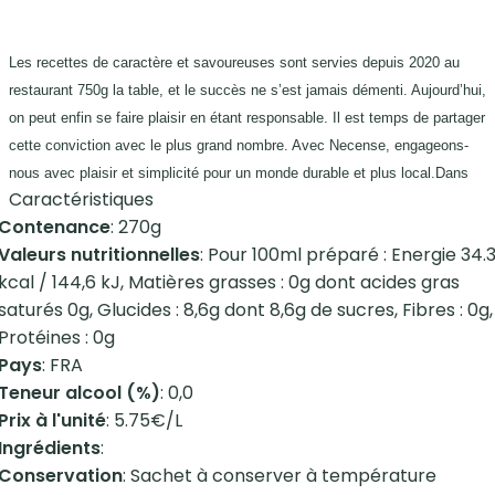
Les recettes de caractère et savoureuses sont servies depuis 2020 au
restaurant 750g la table, et le succès ne s’est jamais démenti. Aujourd’hui,
on peut enfin se faire plaisir en étant responsable. Il est temps de partager
cette conviction avec le plus grand nombre. Avec Necense, engageons-
nous avec plaisir et simplicité pour un monde durable et plus local.Dans
Caractéristiques
Contenance
: 270g
Valeurs nutritionnelles
: Pour 100ml préparé : Energie 34.
kcal / 144,6 kJ, Matières grasses : 0g dont acides gras
saturés 0g, Glucides : 8,6g dont 8,6g de sucres, Fibres : 0g,
Protéines : 0g
Pays
: FRA
Teneur alcool (%)
: 0,0
Prix à l'unité
: 5.75€/L
Ingrédients
:
Conservation
: Sachet à conserver à température