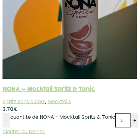
NONA – Mocktail Spritz & Tonic
Spritz sans alcool
,
Mocktails
3.70
€
quantité de NONA - Mocktail Spritz & Tonic
-
+
Ajouter au panier