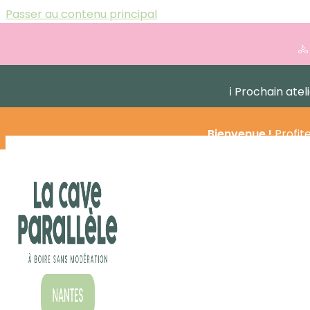
Passer au contenu principal
🚴
ℹ️ Prochain ate
Bienvenue !
Profit