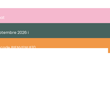
hat
eptembre 2026 ℹ️
e code BIENVENUE10.