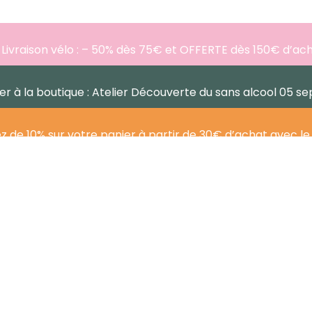
 Livraison vélo : – 50% dès 75€ et OFFERTE dès 150€ d’ac
lier à la boutique : Atelier Découverte du sans alcool 05 s
ez de 10% sur votre panier à partir de 30€ d’achat avec l