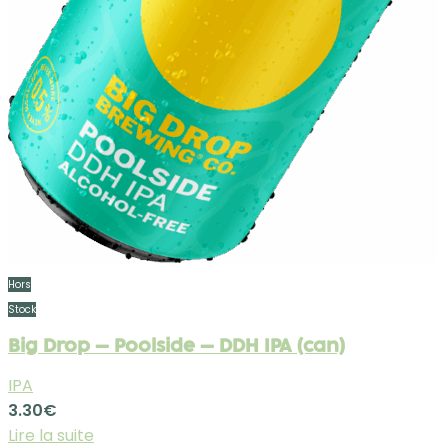
Hors
Stock
Big Drop – Poolside – DDH IPA (can)
IPA
3.30
€
Lire la suite