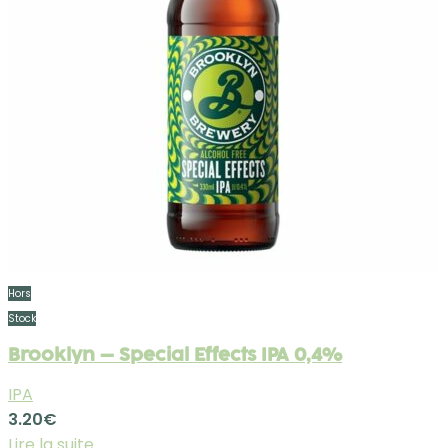
Hors
Stock
Brooklyn – Special Effects IPA 0,4%
IPA
3.20
€
Lire la suite