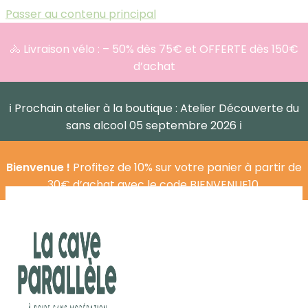
Passer au contenu principal
🚴 Livraison vélo : – 50% dès 75€ et OFFERTE dès 150€
d’achat
ℹ️ Prochain atelier à la boutique : Atelier Découverte du
sans alcool 05 septembre 2026 ℹ️
Bienvenue !
Profitez de 10% sur votre panier à partir de
30€ d’achat avec le code BIENVENUE10.