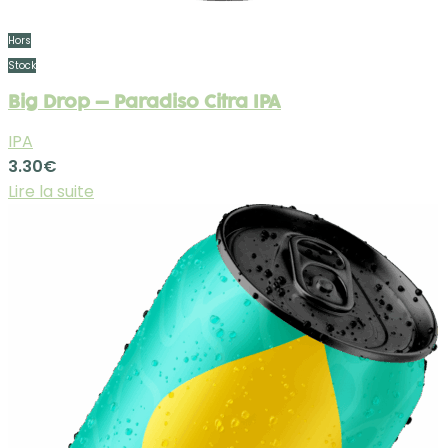
Hors
Stock
Big Drop – Paradiso Citra IPA
IPA
3.30
€
Lire la suite