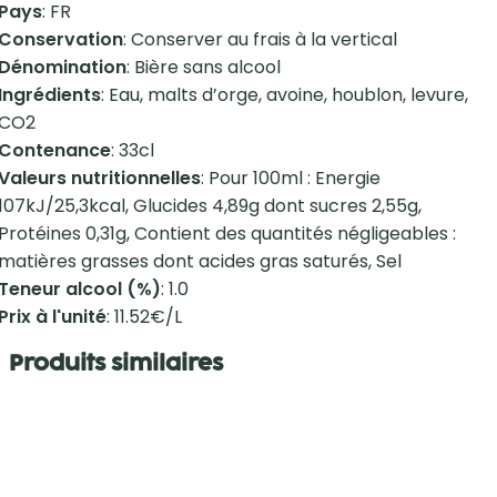
Pays
: FR
Conservation
: Conserver au frais à la vertical
Dénomination
: Bière sans alcool
Ingrédients
: Eau, malts d’orge, avoine, houblon, levure,
CO2
Contenance
: 33cl
Valeurs nutritionnelles
: Pour 100ml : Energie
107kJ/25,3kcal, Glucides 4,89g dont sucres 2,55g,
Protéines 0,31g, Contient des quantités négligeables :
matières grasses dont acides gras saturés, Sel
Teneur alcool (%)
: 1.0
Prix à l'unité
: 11.52€/L
Produits similaires