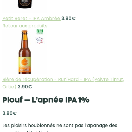
Petit Beret - IPA Ambrée
3.80
€
Retour aux produits
Bière de récupération - Run'Hard - IPA (Poivre Timut,
Ortie)
3.90
€
Plouf – L’apnée IPA 1%
3.80
€
Les plaisirs houblonnés ne sont pas l’apanage des